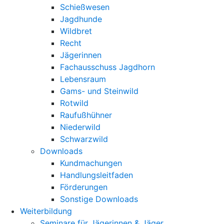
Schießwesen
Jagdhunde
Wildbret
Recht
Jägerinnen
Fachausschuss Jagdhorn
Lebensraum
Gams- und Steinwild
Rotwild
Raufußhühner
Niederwild
Schwarzwild
Downloads
Kundmachungen
Handlungsleitfaden
Förderungen
Sonstige Downloads
Weiterbildung
Seminare für Jägerinnen & Jäger