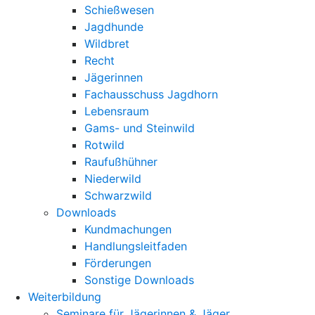
Schießwesen
Jagdhunde
Wildbret
Recht
Jägerinnen
Fachausschuss Jagdhorn
Lebensraum
Gams- und Steinwild
Rotwild
Raufußhühner
Niederwild
Schwarzwild
Downloads
Kundmachungen
Handlungsleitfaden
Förderungen
Sonstige Downloads
Weiterbildung
Seminare für Jägerinnen & Jäger