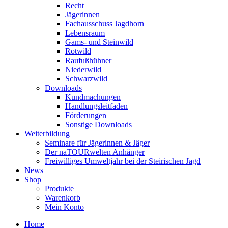
Recht
Jägerinnen
Fachausschuss Jagdhorn
Lebensraum
Gams- und Steinwild
Rotwild
Raufußhühner
Niederwild
Schwarzwild
Downloads
Kundmachungen
Handlungsleitfaden
Förderungen
Sonstige Downloads
Weiterbildung
Seminare für Jägerinnen & Jäger
Der naTOURwelten Anhänger
Freiwilliges Umweltjahr bei der Steirischen Jagd
News
Shop
Produkte
Warenkorb
Mein Konto
Home