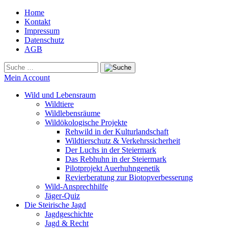
Home
Kontakt
Impressum
Datenschutz
AGB
Mein Account
Wild und Lebensraum
Wildtiere
Wildlebensräume
Wildökologische Projekte
Rehwild in der Kulturlandschaft
Wildtierschutz & Verkehrssicherheit
Der Luchs in der Steiermark
Das Rebhuhn in der Steiermark
Pilotprojekt Auerhuhngenetik
Revierberatung zur Biotopverbesserung
Wild-Ansprechhilfe
Jäger-Quiz
Die Steirische Jagd
Jagdgeschichte
Jagd & Recht