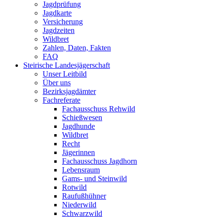
Jagdprüfung
Jagdkarte
Versicherung
Jagdzeiten
Wildbret
Zahlen, Daten, Fakten
FAQ
Steirische Landesjägerschaft
Unser Leitbild
Über uns
Bezirksjagdämter
Fachreferate
Fachausschuss Rehwild
Schießwesen
Jagdhunde
Wildbret
Recht
Jägerinnen
Fachausschuss Jagdhorn
Lebensraum
Gams- und Steinwild
Rotwild
Raufußhühner
Niederwild
Schwarzwild