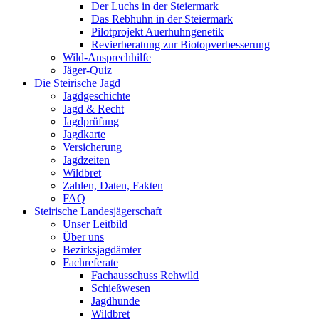
Der Luchs in der Steiermark
Das Rebhuhn in der Steiermark
Pilotprojekt Auerhuhngenetik
Revierberatung zur Biotopverbesserung
Wild-Ansprechhilfe
Jäger-Quiz
Die Steirische Jagd
Jagdgeschichte
Jagd & Recht
Jagdprüfung
Jagdkarte
Versicherung
Jagdzeiten
Wildbret
Zahlen, Daten, Fakten
FAQ
Steirische Landesjägerschaft
Unser Leitbild
Über uns
Bezirksjagdämter
Fachreferate
Fachausschuss Rehwild
Schießwesen
Jagdhunde
Wildbret