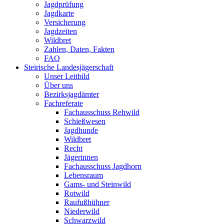
Jagdprüfung
Jagdkarte
Versicherung
Jagdzeiten
Wildbret
Zahlen, Daten, Fakten
FAQ
Steirische Landesjägerschaft
Unser Leitbild
Über uns
Bezirksjagdämter
Fachreferate
Fachausschuss Rehwild
Schießwesen
Jagdhunde
Wildbret
Recht
Jägerinnen
Fachausschuss Jagdhorn
Lebensraum
Gams- und Steinwild
Rotwild
Raufußhühner
Niederwild
Schwarzwild