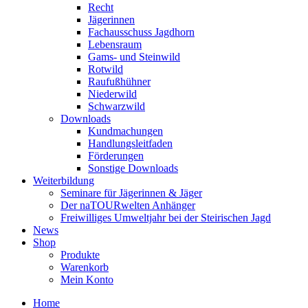
Recht
Jägerinnen
Fachausschuss Jagdhorn
Lebensraum
Gams- und Steinwild
Rotwild
Raufußhühner
Niederwild
Schwarzwild
Downloads
Kundmachungen
Handlungsleitfaden
Förderungen
Sonstige Downloads
Weiterbildung
Seminare für Jägerinnen & Jäger
Der naTOURwelten Anhänger
Freiwilliges Umweltjahr bei der Steirischen Jagd
News
Shop
Produkte
Warenkorb
Mein Konto
Home