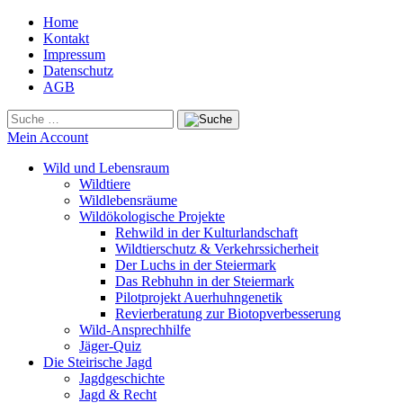
Home
Kontakt
Impressum
Datenschutz
AGB
Mein Account
Wild und Lebensraum
Wildtiere
Wildlebensräume
Wildökologische Projekte
Rehwild in der Kulturlandschaft
Wildtierschutz & Verkehrssicherheit
Der Luchs in der Steiermark
Das Rebhuhn in der Steiermark
Pilotprojekt Auerhuhngenetik
Revierberatung zur Biotopverbesserung
Wild-Ansprechhilfe
Jäger-Quiz
Die Steirische Jagd
Jagdgeschichte
Jagd & Recht