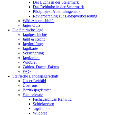
Der Luchs in der Steiermark
Das Rebhuhn in der Steiermark
Pilotprojekt Auerhuhngenetik
Revierberatung zur Biotopverbesserung
Wild-Ansprechhilfe
Jäger-Quiz
Die Steirische Jagd
Jagdgeschichte
Jagd & Recht
Jagdprüfung
Jagdkarte
Versicherung
Jagdzeiten
Wildbret
Zahlen, Daten, Fakten
FAQ
Steirische Landesjägerschaft
Unser Leitbild
Über uns
Bezirksjagdämter
Fachreferate
Fachausschuss Rehwild
Schießwesen
Jagdhunde
Wildbret