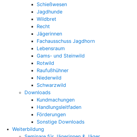
Schießwesen
Jagdhunde
Wildbret
Recht
Jägerinnen
Fachausschuss Jagdhorn
Lebensraum
Gams- und Steinwild
Rotwild
Raufußhühner
Niederwild
Schwarzwild
Downloads
Kundmachungen
Handlungsleitfaden
Förderungen
Sonstige Downloads
Weiterbildung
Seminare für Jägerinnen & Jäger