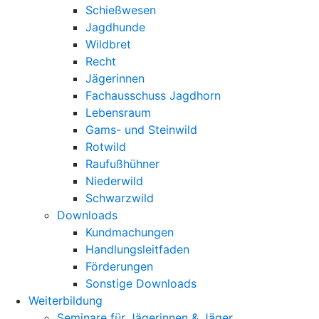
Schießwesen
Jagdhunde
Wildbret
Recht
Jägerinnen
Fachausschuss Jagdhorn
Lebensraum
Gams- und Steinwild
Rotwild
Raufußhühner
Niederwild
Schwarzwild
Downloads
Kundmachungen
Handlungsleitfaden
Förderungen
Sonstige Downloads
Weiterbildung
Seminare für Jägerinnen & Jäger