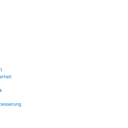
ft
erheit
k
rbesserung