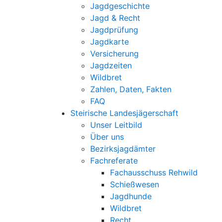
Jagdgeschichte
Jagd & Recht
Jagdprüfung
Jagdkarte
Versicherung
Jagdzeiten
Wildbret
Zahlen, Daten, Fakten
FAQ
Steirische Landesjägerschaft
Unser Leitbild
Über uns
Bezirksjagdämter
Fachreferate
Fachausschuss Rehwild
Schießwesen
Jagdhunde
Wildbret
Recht